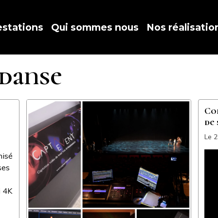
estations
Qui sommes nous
Nos réalisatio
 danse
Co
de
Le 
nisé
ses
i 4K